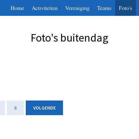
Home
Activiteiten
Vereniging
Teams
Foto's
Foto's buitendag
6
VOLGENDE